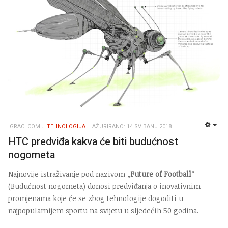
IGRACI.COM
TEHNOLOGIJA
AŽURIRANO: 14 SVIBANJ 2018
EMP
HTC predviđa kakva će biti budućnost
nogometa
Najnovije istraživanje pod nazivom „
Future of Football
“
(Budućnost nogometa) donosi predviđanja o inovativnim
promjenama koje će se zbog tehnologije dogoditi u
najpopularnijem sportu na svijetu u sljedećih 50 godina.