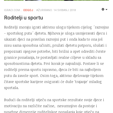
IGRACI.COM
ODGOJ
AŽURIRANO: 14 SVIBANJ 2018
EMP
Roditelji u sportu
Roditelji moraju igrati aktivnu ulogu tijekom cijelog ´razvojno
- sportskog puta´ djeteta. Njihova je uloga usmjeravati djecu i
ukazati djeci na pravilan razvojni put i onda kada to ona još
nisu sama sposobna učiniti, pružati djetetu potporu, slušati i
prepoznati njegove potrebe, biti brižni a opet odrediti čvrste
granice ponašanja, te postavljati realne ciljeve u skladu sa
sposobnostima djeteta. Prvi korak je najvažniji. Postave li se
roditelji prema sportu ispravno, djeca će biti na najboljem
putu da zavole sport. Osim toga, aktivno djelovanje tijekom
čitave sportske karijere osigurati će duže 'trajanje' mladog
sportaša.
Budući da roditelji utječu na sportske rezultate svoje djece i
motivaciju na različite načine, nesumnjivo da postoje i
posebne dimenzije roditeljskog ponašanja koje utječu na