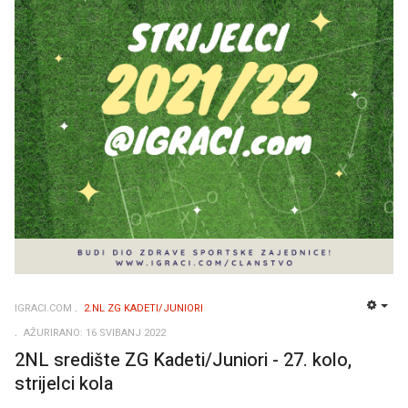
IGRACI.COM
2.NL ZG KADETI/JUNIORI
EMP
AŽURIRANO: 16 SVIBANJ 2022
2NL središte ZG Kadeti/Juniori - 27. kolo,
strijelci kola