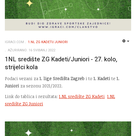
IGRACI.COM
1.NL ZG KADETI/JUNIORI
EMP
AŽURIRANO: 16 SVIBANJ 2022
1NL središte ZG Kadeti/Juniori - 27. kolo,
strijelci kola
Podaci vezani za
1. lige Središta Zagreb
i to
1. Kadeti
te
1.
Juniori
za sezonu 2021/2022.
Link do tablica i rezultata:
1.NL središte ZG Kadeti
1.NL
središte ZG Juniori