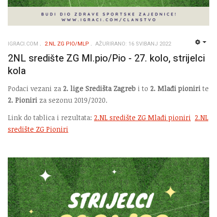
IGRACI.COM
2.NL ZG PIO/MLP
AŽURIRANO: 16 SVIBANJ 2022
EMP
2NL središte ZG Ml.pio/Pio - 27. kolo, strijelci
kola
Podaci vezani za
2. lige Središta Zagreb
i to
2. Mlađi pioniri
te
2. Pioniri
za sezonu 2019/2020.
Link do tablica i rezultata:
2.NL središte ZG Mlađi pioniri
2.NL
središte ZG Pioniri