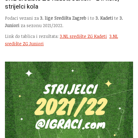
strijelci kola
Podaci vezani za
3. lige Središta Zagreb
i to
3. Kadeti
te
3.
Juniori
za sezonu 2021/2022.
Link do tablica i rezultata:
3.NL središte ZG Kadeti
3.NL
središte ZG Juniori