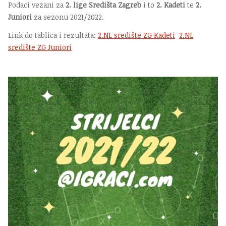
Podaci vezani za
2. lige Središta Zagreb
i to
2. Kadeti
te
2.
Juniori
za sezonu 2021/2022.
Link do tablica i rezultata:
2.NL središte ZG Kadeti
2.NL
središte ZG Juniori