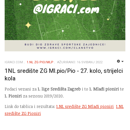
IGRACI.COM
1.NL ZG PIO/MLP
AŽURIRANO: 16 SVIBANJ 2022
EMP
1NL središte ZG Ml.pio/Pio - 27. kolo, strijelci
kola
Podaci vezani za
1. lige Središta Zagreb
i to
1. Mlađi pioniri
te
1. Pioniri
za sezonu 2019/2020.
Link do tablica i rezultata:
1.NL središte ZG Mlađi pioniri
1.NL
središte ZG Pioniri