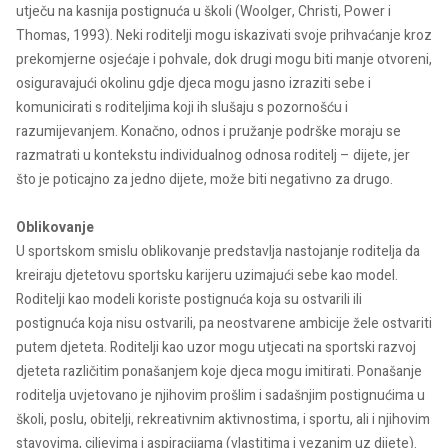
utječu na kasnija postignuća u školi (Woolger, Christi, Power i
Thomas, 1993). Neki roditelji mogu iskazivati svoje prihvaćanje kroz
prekomjerne osjećaje i pohvale, dok drugi mogu biti manje otvoreni,
osiguravajući okolinu gdje djeca mogu jasno izraziti sebe i
komunicirati s roditeljima koji ih slušaju s pozornošću i
razumijevanjem. Konačno, odnos i pružanje podrške moraju se
razmatrati u kontekstu individualnog odnosa roditelj – dijete, jer
što je poticajno za jedno dijete, može biti negativno za drugo.
Oblikovanje
U sportskom smislu oblikovanje predstavlja nastojanje roditelja da
kreiraju djetetovu sportsku karijeru uzimajući sebe kao model.
Roditelji kao modeli koriste postignuća koja su ostvarili ili
postignuća koja nisu ostvarili, pa neostvarene ambicije žele ostvariti
putem djeteta. Roditelji kao uzor mogu utjecati na sportski razvoj
djeteta različitim ponašanjem koje djeca mogu imitirati. Ponašanje
roditelja uvjetovano je njihovim prošlim i sadašnjim postignućima u
školi, poslu, obitelji, rekreativnim aktivnostima, i sportu, ali i njihovim
stavovima, ciljevima i aspiracijama (vlastitima i vezanim uz dijete).