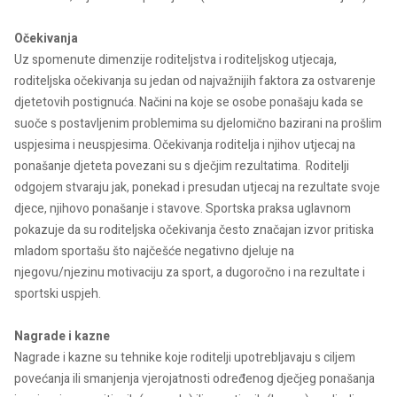
Očekivanja
Uz spomenute dimenzije roditeljstva i roditeljskog utjecaja,
roditeljska očekivanja su jedan od najvažnijih faktora za ostvarenje
djetetovih postignuća. Načini na koje se osobe ponašaju kada se
suoče s postavljenim problemima su djelomično bazirani na prošlim
uspjesima i neuspjesima. Očekivanja roditelja i njihov utjecaj na
ponašanje djeteta povezani su s dječjim rezultatima. Roditelji
odgojem stvaraju jak, ponekad i presudan utjecaj na rezultate svoje
djece, njihovo ponašanje i stavove. Sportska praksa uglavnom
pokazuje da su roditeljska očekivanja često značajan izvor pritiska
mladom sportašu što najčešće negativno djeluje na
njegovu/njezinu motivaciju za sport, a dugoročno i na rezultate i
sportski uspjeh.
Nagrade i kazne
Nagrade i kazne su tehnike koje roditelji upotrebljavaju s ciljem
povećanja ili smanjenja vjerojatnosti određenog dječjeg ponašanja