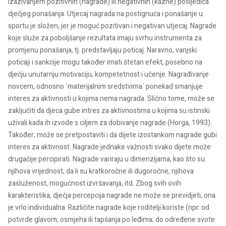
izazivanjem pozitivnih (nagrade) ili negativnih (kazne) posljedica
dječjeg ponašanja. Utjecaj nagrada na postignuća i ponašanje u
sportu je složen, jer je moguć pozitivan i negativan utjecaj. Nagrade
koje služe za poboljšanje rezultata imaju svrhu instrumenta za
promjenu ponašanja, tj. predstavljaju poticaj. Naravno, vanjski
poticaji i sankcije mogu također imati štetan efekt, posebno na
dječju unutarnju motivaciju, kompetetnost i učenje. Nagrađivanje
novcem, odnosno ´materijalnim sredstvima´ ponekad smanjuje
interes za aktivnosti u kojima nema nagrada. Slično tome, može se
zaključiti da djeca gube intres za aktivnostima u kojima su istinski
uživali kada ih izvode s ciljem za dobivanje nagrade (Horga, 1993).
Također, može se pretpostaviti i da dijete izostankom nagrade gubi
interes za aktivnost. Nagrade jednake važnosti svako dijete može
drugačije percipirati. Nagrade variraju u dimenzijama, kao što su:
njihova vrijednost, da li su kratkoročne ili dugoročne, njihova
zasluženost, mogućnost izvršavanja, itd. Zbog svih ovih
karakteristika, dječja percepcija nagrade ne može se previdjeti, ona
je vrlo individualna. Različite nagrade koje roditelji koriste (npr. od
potvrde glavom, osmjeha ili tapšanja po leđima; do određene svote