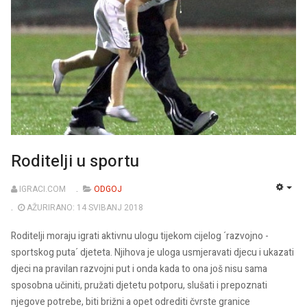
Roditelji u sportu
IGRACI.COM
ODGOJ
EMP
AŽURIRANO: 14 SVIBANJ 2018
Roditelji moraju igrati aktivnu ulogu tijekom cijelog ´razvojno -
sportskog puta´ djeteta. Njihova je uloga usmjeravati djecu i ukazati
djeci na pravilan razvojni put i onda kada to ona još nisu sama
sposobna učiniti, pružati djetetu potporu, slušati i prepoznati
njegove potrebe, biti brižni a opet odrediti čvrste granice