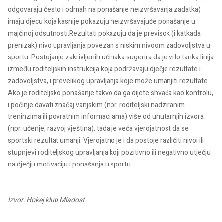
odgovaraju često i odmah na ponašanje neizvršavanja zadatka)
imaju djecu koja kasnije pokazuju neizvršavajuće ponašanje u
majčinoj odsutnosti.Rezultati pokazuju da je previsok (i katkada
prenizak) nivo upravljanja povezan s niskim nivoom zadovoljstva u
sportu. Postojanje zakrivljenih učinaka sugerira da je vrlo tanka linija
između roditeljskih instrukcija koja podržavaju dječje rezultate i
zadovoljstva, i prevelikog upravljanja koje može umanjiti rezultate.
Ako je roditeljsko ponašanje takvo da ga dijete shvaća kao kontrolu,
i počinje davati značaj vanjskim (npr. roditeljski nadziranim
treninzima ili povratnim informacijama) više od unutarnjih izvora
(npr. učenje, razvoj vještina), tada je veća vjerojatnost da se
sportski rezultat umanji. Vjerojatno je i da postoje različiti nivoi ili
stupnjevi roditeljskog upravljanja koji pozitivno ili negativno utječju
na dječju motivaciju i ponašanja u sportu.
Izvor: Hokej klub Mladost