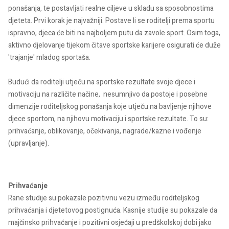
ponašanja, te postavljati realne ciljeve u skladu sa sposobnostima
djeteta. Prvi korak je najvažniji. Postave li se roditelji prema sportu
ispravno, djeca će biti na najboljem putu da zavole sport. Osim toga,
aktivno djelovanje tijekom čitave sportske karijere osigurati će duže
'trajanje' mladog sportaša.
Budući da roditelji utječu na sportske rezultate svoje djece i
motivaciju na različite načine, nesumnjivo da postoje i posebne
dimenzije roditeljskog ponašanja koje utječu na bavljenje njihove
djece sportom, na njihovu motivaciju i sportske rezultate. To su:
prihvaćanje, oblikovanje, očekivanja, nagrade/kazne i vođenje
(upravljanje).
Prihvaćanje
Rane studije su pokazale pozitivnu vezu između roditeljskog
prihvaćanja i djetetovog postignuća. Kasnije studije su pokazale da
majčinsko prihvaćanje i pozitivni osjećaji u predškolskoj dobi jako