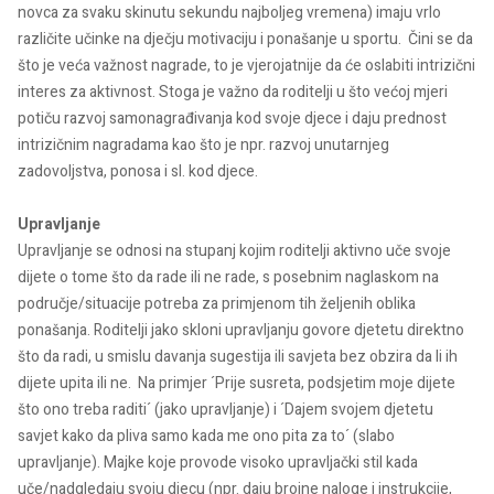
novca za svaku skinutu sekundu najboljeg vremena) imaju vrlo
različite učinke na dječju motivaciju i ponašanje u sportu. Čini se da
što je veća važnost nagrade, to je vjerojatnije da će oslabiti intrizični
interes za aktivnost. Stoga je važno da roditelji u što većoj mjeri
potiču razvoj samonagrađivanja kod svoje djece i daju prednost
intrizičnim nagradama kao što je npr. razvoj unutarnjeg
zadovoljstva, ponosa i sl. kod djece.
Upravljanje
Upravljanje se odnosi na stupanj kojim roditelji aktivno uče svoje
dijete o tome što da rade ili ne rade, s posebnim naglaskom na
područje/situacije potreba za primjenom tih željenih oblika
ponašanja. Roditelji jako skloni upravljanju govore djetetu direktno
što da radi, u smislu davanja sugestija ili savjeta bez obzira da li ih
dijete upita ili ne. Na primjer ´Prije susreta, podsjetim moje dijete
što ono treba raditi´ (jako upravljanje) i ´Dajem svojem djetetu
savjet kako da pliva samo kada me ono pita za to´ (slabo
upravljanje). Majke koje provode visoko upravljački stil kada
uče/nadgledaju svoju djecu (npr. daju brojne naloge i instrukcije,