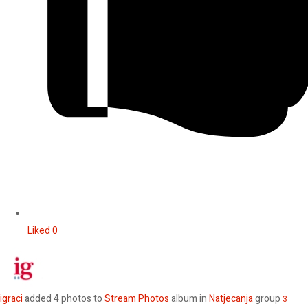
Liked
0
igraci
added 4 photos to
Stream Photos
album in
Natjecanja
group
3