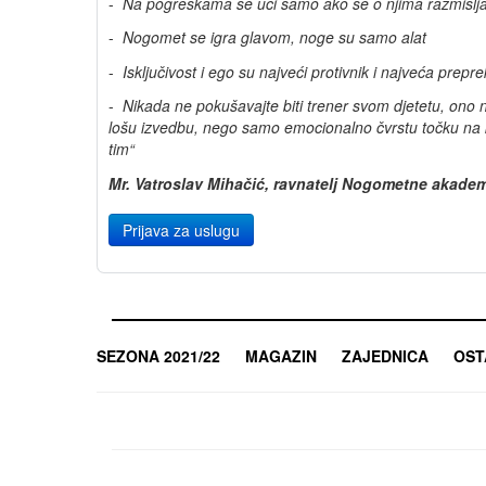
-
Na pogreškama se uči samo ako se o njima razmišlja
-
Nogomet se igra glavom, noge su samo alat
-
Isključivost i ego su najveći protivnik i najveća prepr
-
Nikada ne pokušavajte biti trener svom djetetu, ono ne
lošu izvedbu, nego samo emocionalno čvrstu točku na ko
tim“
Mr. Vatroslav Mihačić, ravnatelj Nogometne akade
Prijava za uslugu
SEZONA 2021/22
MAGAZIN
ZAJEDNICA
OST