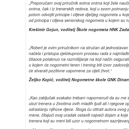
„Preporučam ovaj priručnik svima onima koji žele nauči
onima, čak i iz trenerskih redova, koji u svom poimanju 
potom odvojiti principe i ciljeve dječjeg nogometa u kojem
od principa i ciljeva seniorskog nogometa u kojem su naj
Krešimir Gojun, voditelj Škole nogometa HNK Zada
„Robert je ovim priručnikom na stručan ali jednostavan
načela i pristupa cjelokupnom procesu rada s najmlađ
čitaoce
potaknuo na razmišljanje na koji način osigu
u kojem će nogometni teren i trening biti izvor zadovolj
će stvarati pozitivne uspomene za cijeli život.“
Željko Kopić, voditelj Nogometne škole GNK Dina
„K
ao zaključak svakako trebam napomenuti da su
me s
ulozi trenera u životima ovih mladih ljudi ali i njegove o
odrastanju njihove djece. Stoga ću citirati autora ovog p
mene, čitajući ovaj uradak ostavili najveći dojam a koje
trenera koji su meni bili uzor u nogometnom sazrijevan