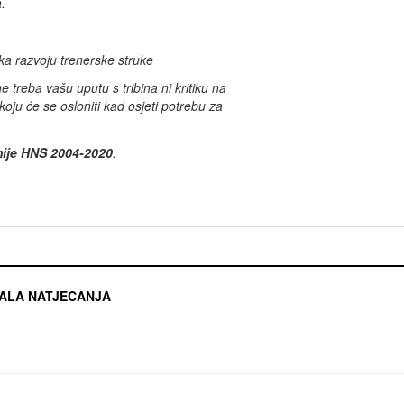
.
eka razvoju trenerske struke
 treba vašu uputu s tribina ni kritiku na
ju će se osloniti kad osjeti potrebu za
mije HNS 2004-2020
.
ALA NATJECANJA