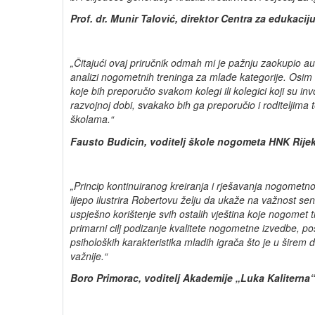
Prof. dr. Munir Talović, direktor Centra za edukacij
„Čitajući ovaj priručnik odmah mi je pažnju zaokupio a
analizi nogometnih treninga za mlađe kategorije. Osim š
koje bih preporučio svakom kolegi ili kolegici koji su in
razvojnoj dobi, svakako bih ga preporučio i roditeljima 
školama.“
Fausto Budicin, voditelj škole nogometa HNK Rije
„Princip kontinuiranog kreiranja i rješavanja nogometn
lijepo ilustrira
Robertovu želju da ukaže na važnost senz
uspješno korištenje svih ostalih vještina koje nogomet t
primarni cilj podizanje kvalitete nogometne izvedbe, p
psiholoških karakteristika mladih igrača što je u širem
važnije.“
Boro Primorac, voditelj Akademije „Luka Kaliterna