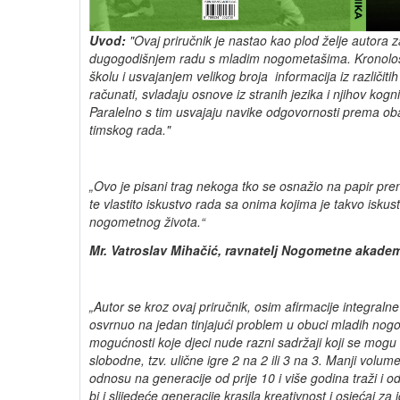
Uvod:
"Ovaj priručnik je nastao kao plod želje autora z
dugogodišnjem radu s mladim nogometašima. Kronološk
školu i usvajanjem velikog broja informacija iz različitih
računati, svladaju osnove iz stranih jezika i njihov kogni
Paralelno s tim usvajaju navike odgovornosti prema obav
timskog rada."
„Ovo je pisani trag nekoga tko se osnažio na papir prenij
te vlastito iskustvo rada sa onima kojima je takvo isku
nogometnog života.“
Mr. Vatroslav Mihačić, ravnatelj Nogometne akade
„Autor se kroz ovaj priručnik, osim afirmacije integraln
osvrnuo na jedan tinjajući problem u obuci mladih nog
mogućnosti koje djeci nude razni sadržaji koji se mogu 
slobodne, tzv. ulične igre 2 na 2 ili 3 na 3. Manji vol
odnosu na generacije od prije 10 i više godina traži i
bi i slijedeće generacije krasila kreativnost i osjećaj za