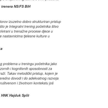
u trenera NS/FS BiH
utorov
izuzetno dobro strukturiran pristup
to je Integralni trening početnika štivo
volvirani u trenažne procese djece u
te nastavnicima tjelesne kulture u
ka
og problema u treningu početnika jako
ornih i kognitivnih sposobnosti za
raži. Takav metodički pristup, kojem je
osredno dovodi i do adekvatnog razvoja
 društvenom i životnom kontekstu još
“ HNK Hajduk Split