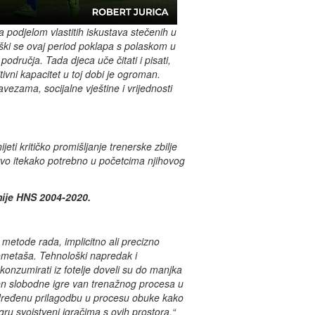
a podjelom vlastitih iskustava stečenih u
i se ovaj period poklapa s polaskom u
 područja. Tada djeca uče čitati i pisati,
tivni kapacitet u toj dobi je ogroman.
ezama, socijalne vještine i vrijednosti
eti kritičko promišljanje trenerske zbilje
stvo itekako potrebno u početcima njihovog
mije HNS 2004-2020.
e metode rada, implicitno ali precizno
ometaša. Tehnološki napredak i
konzumirati iz fotelje doveli su do manjka
umen slobodne igre van trenažnog procesa u
 određenu prilagodbu u procesu obuke kako
 igru svojstveni igračima s ovih prostora.“