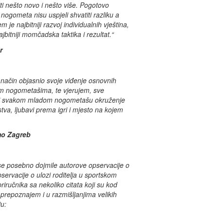
ti nešto novo i nešto više. Pogotovo
nogometa nisu uspjeli shvatiti razliku a
 je najbitniji razvoj individualnih vještina,
bitniji momčadska taktika i rezultat.“
r
 način objasnio svoje viđenje osnovnih
im nogometašima, te vjerujem, sve
rati svakom mladom nogometašu okruženje
stva, ljubavi prema igri i mjesto na kojem
mo Zagreb
e posebno dojmile autorove opservacije o
pservacije o ulozi roditelja u sportskom
riručnika sa nekoliko citata koji su kod
 prepoznajem i u razmišljanjima velikih
ju: