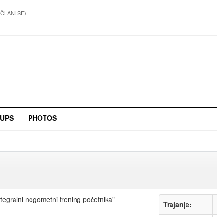
UČLANI SE)
UPS
PHOTOS
Integralni nogometni trening početnika"
Trajanje: