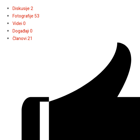
Diskusije
2
Fotografije
53
Videi
0
Događaji
0
Članovi
21