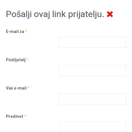
Pošalji ovaj link prijatelju.
E-mail za
*
Pošiljatelj
*
Vaš e-mail
*
Predmet
*