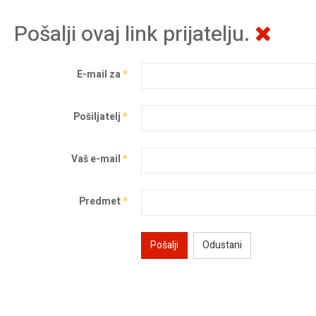
Pošalji ovaj link prijatelju.
E-mail za
*
Pošiljatelj
*
Vaš e-mail
*
Predmet
*
Pošalji
Odustani